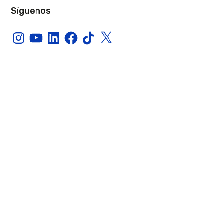
Síguenos
Instagram
YouTube
LinkedIn
Facebook
TikTok
X