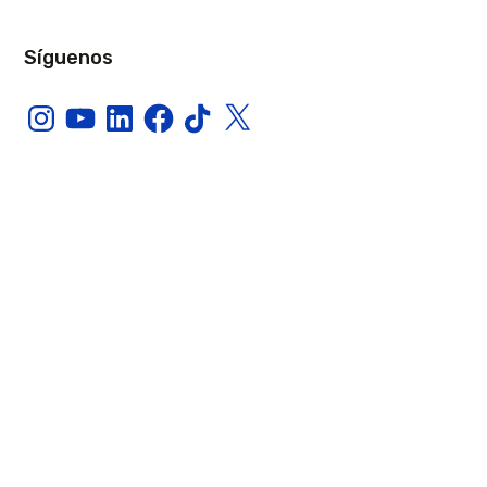
Síguenos
Instagram
YouTube
LinkedIn
Facebook
TikTok
X