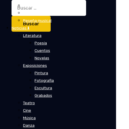
Buscar:
Crítica
Crítica de cine
Reseña musical
Noticias ⬇️
Literatura
Poesía
Cuentos
Novelas
Exposiciones
Pintura
Fotografía
Escultura
Grabados
Teatro
Cine
Música
Danza