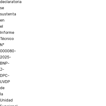
declaratoria
se
sustenta
en
el
Informe
Técnico
N°
000080-
2025-
BNP-
J-
DPC-
UVDP
de
la
Unidad