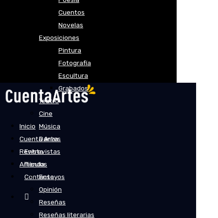
Cuentos
Novelas
Exposiciones
Pintura
Fotografía
Escultura
Grabados
Teatro
Cine
Inicio
Música
Cuenta Artes
Danza
Revista
Entrevistas
Artículos
Tienda
Contacto
Ensayos
Opinión
Reseñas
Reseñas literarias