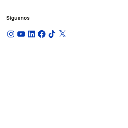
Síguenos
Instagram
YouTube
LinkedIn
Facebook
TikTok
X