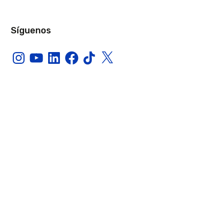
Síguenos
Instagram
YouTube
LinkedIn
Facebook
TikTok
X