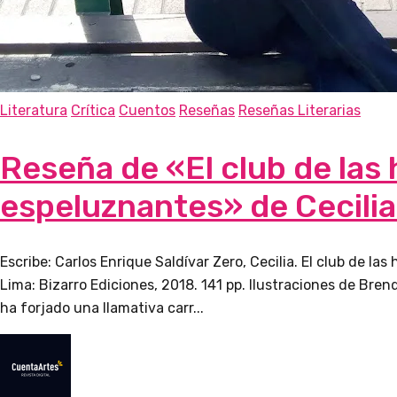
Literatura
Crítica
Cuentos
Reseñas
Reseñas Literarias
Reseña de «El club de las 
espeluznantes» de Cecilia
Escribe: Carlos Enrique Saldívar Zero, Cecilia. El club de las
Lima: Bizarro Ediciones, 2018. 141 pp. Ilustraciones de Bren
ha forjado una llamativa carr...