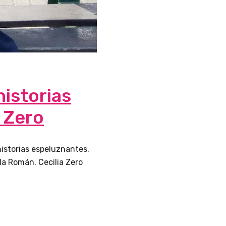
historias
 Zero
 historias espeluznantes.
da Román. Cecilia Zero