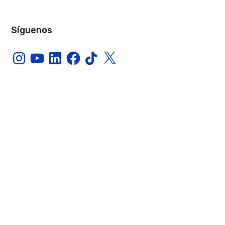
Síguenos
Instagram
YouTube
LinkedIn
Facebook
TikTok
X