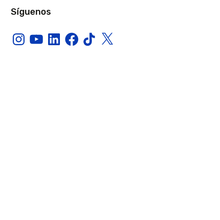
Síguenos
Instagram
YouTube
LinkedIn
Facebook
TikTok
X