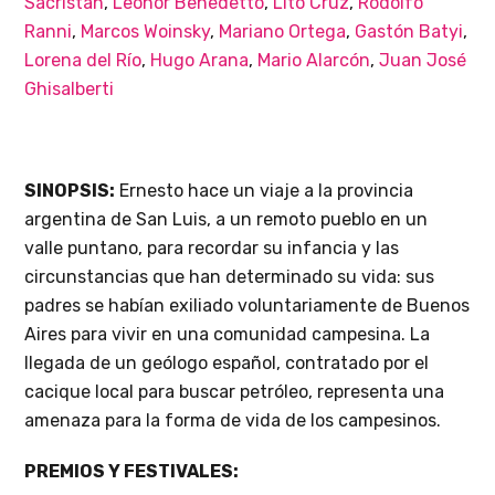
Sacristán
,
Leonor Benedetto
,
Lito Cruz
,
Rodolfo
Ranni
,
Marcos Woinsky
,
Mariano Ortega
,
Gastón Batyi
,
Lorena del Río
,
Hugo Arana
,
Mario Alarcón
,
Juan José
Ghisalberti
SINOPSIS:
Ernesto hace un viaje a la provincia
argentina de San Luis, a un remoto pueblo en un
valle puntano, para recordar su infancia y las
circunstancias que han determinado su vida: sus
padres se habían exiliado voluntariamente de Buenos
Aires para vivir en una comunidad campesina. La
llegada de un geólogo español, contratado por el
cacique local para buscar petróleo, representa una
amenaza para la forma de vida de los campesinos.
PREMIOS Y FESTIVALES: