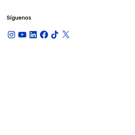
Síguenos
Instagram
YouTube
LinkedIn
Facebook
TikTok
X