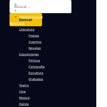
Buscar:
Crítica
Crítica de cine
Reseña musical
Noticias ⬇️
Literatura
Poesía
Cuentos
Novelas
Exposiciones
Pintura
Fotografía
Escultura
Grabados
Teatro
Cine
Música
Danza