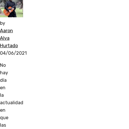
by
Aaron
Alva
Hurtado
04/06/2021
No
hay
día
en
la
actualidad
en
que
las