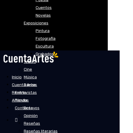
Cuentos
Novelas
Exposiciones
Pintura
Fotografía
Escultura
Grabados
Teatro
Cine
Inicio
Música
Cuenta Artes
Danza
Revista
Entrevistas
Artículos
Tienda
Contacto
Ensayos
Opinión
Reseñas
Reseñas literarias