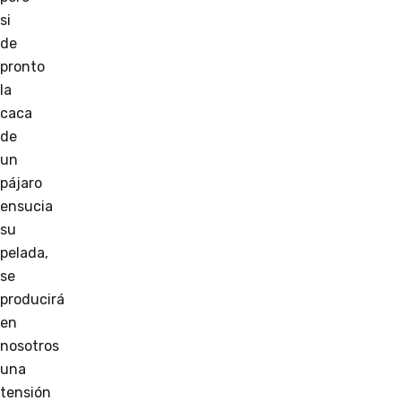
si
de
pronto
la
caca
de
un
pájaro
ensucia
su
pelada,
se
producirá
en
nosotros
una
tensión